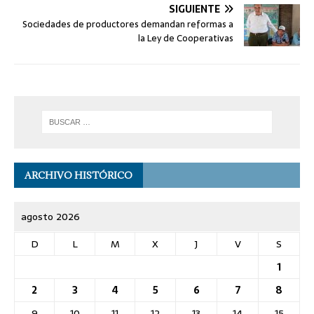
SIGUIENTE
Sociedades de productores demandan reformas a
la Ley de Cooperativas
ARCHIVO HISTÓRICO
agosto 2026
D
L
M
X
J
V
S
1
2
3
4
5
6
7
8
9
10
11
12
13
14
15