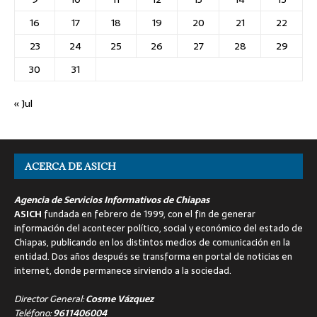
16
17
18
19
20
21
22
23
24
25
26
27
28
29
30
31
« Jul
ACERCA DE ASICH
Agencia de Servicios Informativos de Chiapas
ASICH
fundada en febrero de 1999, con el fin de generar
información del acontecer político, social y económico del estado de
Chiapas, publicando en los distintos medios de comunicación en la
entidad. Dos años después se transforma en portal de noticias en
internet, donde permanece sirviendo a la sociedad.
Director General:
Cosme Vázquez
Teléfono:
9611406004