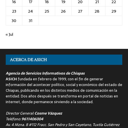
16
17
18
19
20
21
22
23
24
25
26
27
28
29
30
31
« Jul
ACERCA DE ASICH
Agencia de Servicios Informativos de Chiapas
ASICH
fundada en febrero de 1999, con el fin de generar
información del acontecer político, social y económico del estado de
Chiapas, publicando en los distintos medios de comunicación en la
entidad. Dos años después se transforma en portal de noticias en
internet, donde permanece sirviendo a la sociedad.
Director General:
Cosme Vázquez
Teléfono:
9611406004
Av. 4 Mzna. 8 #112 Fracc. San Pedro y San Cayetano, Tuxtla Gutiérrez