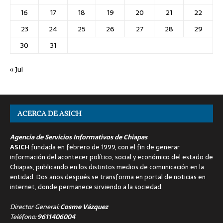
16
17
18
19
20
21
22
23
24
25
26
27
28
29
30
31
« Jul
ACERCA DE ASICH
Agencia de Servicios Informativos de Chiapas
ASICH
fundada en febrero de 1999, con el fin de generar
información del acontecer político, social y económico del estado de
Chiapas, publicando en los distintos medios de comunicación en la
entidad. Dos años después se transforma en portal de noticias en
internet, donde permanece sirviendo a la sociedad.
Director General:
Cosme Vázquez
Teléfono:
9611406004