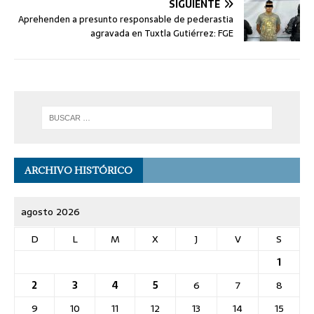
SIGUIENTE
Aprehenden a presunto responsable de pederastia
agravada en Tuxtla Gutiérrez: FGE
ARCHIVO HISTÓRICO
agosto 2026
D
L
M
X
J
V
S
1
2
3
4
5
6
7
8
9
10
11
12
13
14
15