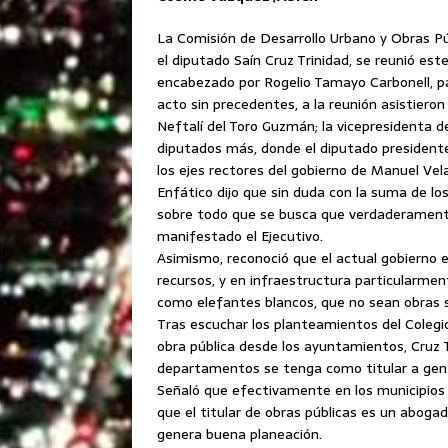
La Comisión de Desarrollo Urbano y Obras Pú
el diputado Saín Cruz Trinidad, se reunió este
encabezado por Rogelio Tamayo Carbonell, p
acto sin precedentes, a la reunión asistieron
Neftalí del Toro Guzmán; la vicepresidenta d
diputados más, donde el diputado presidente
los ejes rectores del gobierno de Manuel Vela
Enfático dijo que sin duda con la suma de los
sobre todo que se busca que verdaderamente
manifestado el Ejecutivo.
Asimismo, reconoció que el actual gobierno e
recursos, y en infraestructura particularm
como elefantes blancos, que no sean obras si
Tras escuchar los planteamientos del Colegio
obra pública desde los ayuntamientos, Cruz T
departamentos se tenga como titular a gente
Señaló que efectivamente en los municipios
que el titular de obras públicas es un abogad
genera buena planeación.