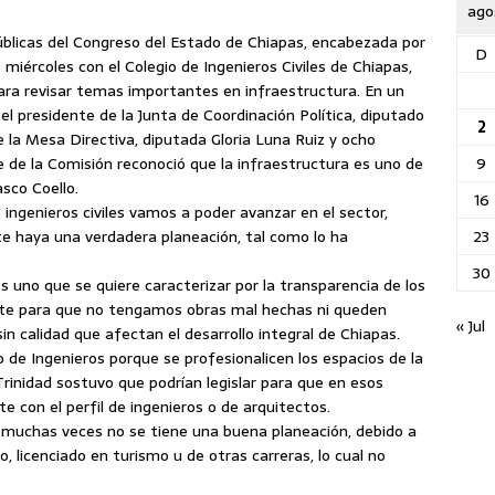
ago
blicas del Congreso del Estado de Chiapas, encabezada por
D
 miércoles con el Colegio de Ingenieros Civiles de Chiapas,
ara revisar temas importantes en infraestructura.
En un
 el presidente de la Junta de Coordinación Política, diputado
2
e la Mesa Directiva, diputada Gloria Luna Ruiz y ocho
9
 de la Comisión reconoció que la infraestructura es uno de
sco Coello.
16
 ingenieros civiles vamos a poder avanzar en el sector,
23
 haya una verdadera planeación, tal como lo ha
30
s uno que se quiere caracterizar por la transparencia de los
ente para que no tengamos obras mal hechas ni queden
« Jul
n calidad que afectan el desarrollo integral de Chiapas.
 de Ingenieros porque se profesionalicen los espacios de la
rinidad sostuvo que podrían legislar para que en esos
 con el perfil de ingenieros o de arquitectos.
 muchas veces no se tiene una buena planeación, debido a
o, licenciado en turismo u de otras carreras, lo cual no