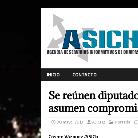
INICIO
CONTACTO
Se reúnen diputados
asumen compromiso
30 mayo, 2013
ASICH2
Portada
Cosme Vázquez /ASICh