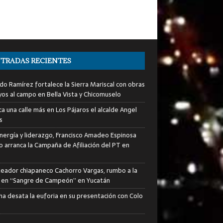
TRADAS RECIENTES
do Ramírez fortalece la Sierra Mariscal con obras
yos al campo en Bella Vista y Chicomuselo
a una calle más en Los Pájaros el alcalde Angel
s
nergía y liderazgo, Francisco Amadeo Espinosa
lo arranca la Campaña de Afiliación del PT en
xeador chiapaneco Cachorro Vargas, rumbo a la
a en “Sangre de Campeón” en Yucatán
ha desata la euforia en su presentación con Colo