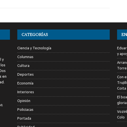
CATEGORÍAS
EN
Ciencia y Tecnología
Eduar
y apo
Columnas
l y
Arranc
 los
Cultura
Torre
 Dos
Deportes
s en
Con e
ad.
Trujil
Economía
Coita
Interiores
El bo
Opinión
glori
o,
Policiacas
Vozin
Colo
Portada