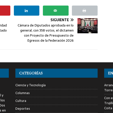
SIGUIENTE
ridad
Cámara de Diputados aprobada en lo
utado
general, con 358 votos, el dictamen
con Proyecto de Presupuesto de
Egresos de la Federación 2026
CATEGORÍAS
EN
Ciencia y Tecnología
Arranc
Torre
Columnas
l y
Con e
 los
Cultura
Trujil
 Dos
Coita
Deportes
s en