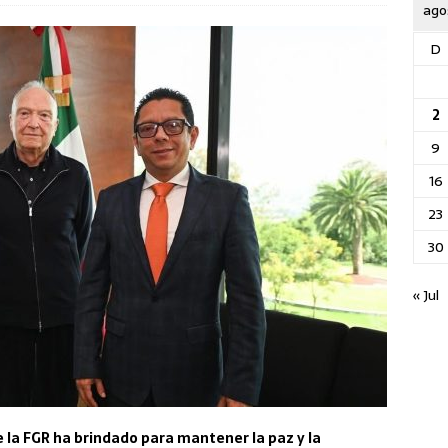
ago
D
2
9
16
23
30
« Jul
e la FGR ha brindado para mantener la paz y la