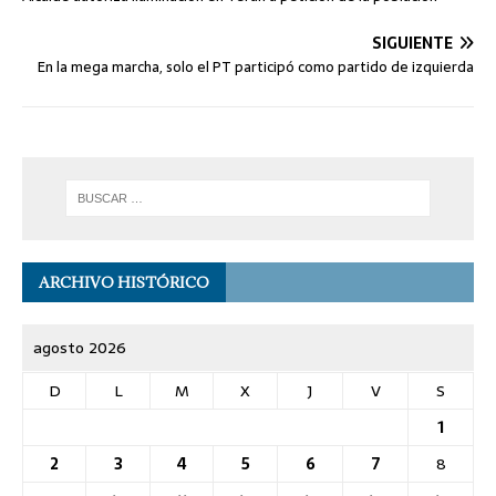
SIGUIENTE
En la mega marcha, solo el PT participó como partido de izquierda
ARCHIVO HISTÓRICO
agosto 2026
D
L
M
X
J
V
S
1
2
3
4
5
6
7
8