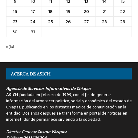
9
10
11
12
13
14
15
16
17
18
19
20
21
22
23
24
25
26
27
28
29
30
31
« Jul
ACERCA DE ASICH
Agencia de Servicios Informativos de Chiapas
ASICH
fundada en febrero de 1999, con el fin de generar
información del acontecer político, social y económico del estado de
Chiapas, publicando en los distintos medios de comunicación en la
entidad. Dos años después se transforma en portal de noticias en
internet, donde permanece sirviendo a la sociedad.
Director General:
Cosme Vázquez
Teléfono:
9611406004