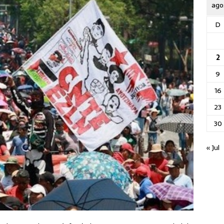
ago
D
2
9
16
23
30
« Jul