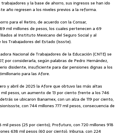
abajadores y la base de ahorro, sus ingresos se han ido
te año regresen a los niveles previos a la reforma.
rro para el Retiro, de acuerdo con la Consar,
189 mil millones de pesos, los cuales pertenecen a 69
filiados al Instituto Mexicano del Seguro Social y al
e los Trabajadores del Estado (Issste).
adora Nacional de Trabajadores de la Educación (CNTE) se
07, por considerarla, según palabras de Pedro Hernández,
erio disidente, insuficiente para dar pensiones dignas a los
imillonario para las Afore.
ero y abril de 2025 la Afore que obtuvo las más altas
 mil pesos, un aumento de 13 por ciento frente a los 746
detrás se ubicaron Banamex, con un alza de 119 por ciento,
sionIssste, con 744 millones 777 mil pesos, consecuencia de
8 mil pesos (25 por ciento); Profuturo, con 720 millones 918
llones 638 mil pesos (60 por ciento); Inbursa, con 224