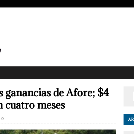
s ganancias de Afore; $4
n cuatro meses
0
AR