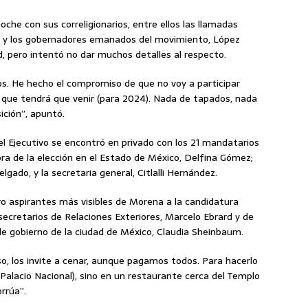
che con sus correligionarios, entre ellos las llamadas
na y los gobernadores emanados del movimiento, López
, pero intentó no dar muchos detalles al respecto.
. He hecho el compromiso de que no voy a participar
lo que tendrá que venir (para 2024). Nada de tapados, nada
ción”, apuntó.
del Ejecutivo se encontró en privado con los 21 mandatarios
ora de la elección en el Estado de México, Delfina Gómez;
elgado, y la secretaria general, Citlalli Hernández.
o aspirantes más visibles de Morena a la candidatura
 secretarios de Relaciones Exteriores, Marcelo Ebrard y de
de gobierno de la ciudad de México, Claudia Sheinbaum.
, los invite a cenar, aunque pagamos todos. Para hacerlo
 Palacio Nacional), sino en un restaurante cerca del Templo
orrúa”.