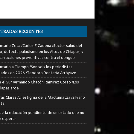
TRADAS RECIENTES
tario Zeta /Carlos Z Cadena /Sector salud del
o, detecta paludismo en los Altos de Chiapas, y
can acciones preventivas contra el dengue
tario a Tiempo /Son seis los periodistas
nados en 2026 /Teodoro Rentería Arróyave
 el Sur /Armando Chacón Ramírez Corzo /Los
lapas arde
ras Claras /El estigma de la Mactumatzá /Silvano
sta.
as: la educación pendiente de un estado que no
 esperar