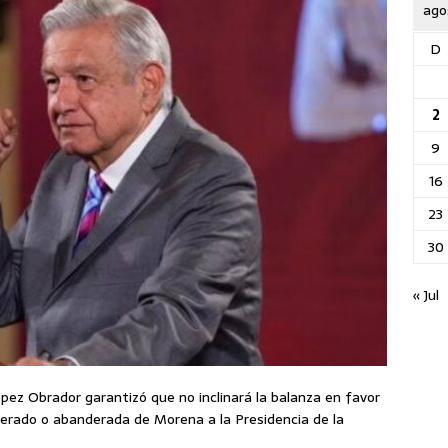
ago
D
2
9
16
23
30
« Jul
ez Obrador garantizó que no inclinará la balanza en favor
erado o abanderada de Morena a la Presidencia de la