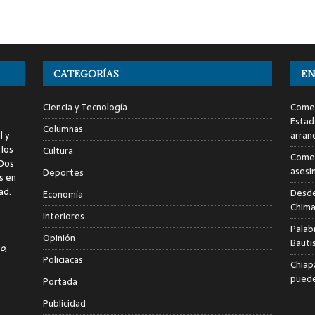
CATEGORÍAS
EN
Ciencia y Tecnología
Comen
Estad
Columnas
l y
arran
 los
Cultura
Comen
 Dos
asesi
Deportes
s en
ad.
Desde
Economía
Chima
Interiores
Palab
Opinión
Bauti
o,
Policiacas
Chiap
puede
Portada
Publicidad