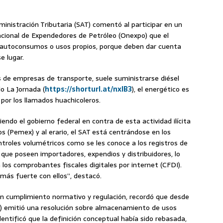
dministración Tributaria (SAT) comentó al participar en un
acional de Expendedores de Petróleo (Onexpo) que el
s autoconsumos o usos propios, porque deben dar cuenta
e lugar.
 de empresas de transporte, suele suministrarse diésel
 La Jornada (
https://shorturl.at/nxIB3
), el energético es
 por los llamados huachicoleros.
do el gobierno federal en contra de esta actividad ilícita
 (Pemex) y al erario, el SAT está centrándose en los
roles volumétricos como se les conoce a los registros de
 que poseen importadores, expendios y distribuidores, lo
a los comprobantes fiscales digitales por internet (CFDI).
r más fuerte con ellos”, destacó.
 en cumplimiento normativo y regulación, recordó que desde
E) emitió una resolución sobre almacenamiento de usos
entificó que la definición conceptual había sido rebasada,