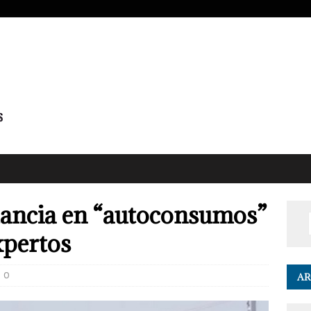
lancia en “autoconsumos”
xpertos
0
AR