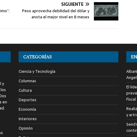
SIGUIENTE
timo”:
Peso aprovecha debilidad del dólar y
anota el mejor nivel en 8 meses
CATEGORÍAS
EN
Ciencia y Tecnología
Alban
Angel
Columnas
l y
El líd
 los
Cultura
preve
 Dos
Fiscal
Deportes
s en
ad.
Reali
Economía
y art
Interiores
Seinf
Opinión
conti
o,