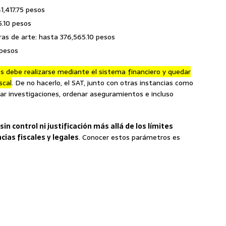
,417.75 pesos
5.10 pesos
bras de arte: hasta 376,565.10 pesos
 pesos
 debe realizarse mediante el sistema financiero y quedar
scal
. De no hacerlo, el SAT, junto con otras instancias como
iciar investigaciones, ordenar aseguramientos e incluso
sin control ni justificación más allá de los límites
ias fiscales y legales
. Conocer estos parámetros es