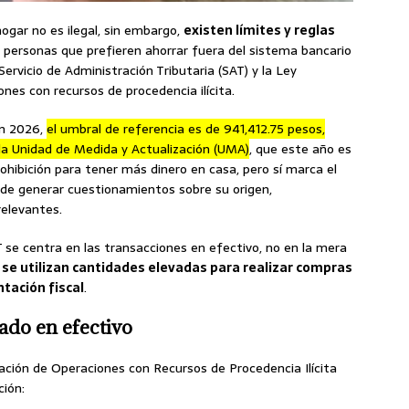
hogar no es ilegal, sin embargo,
existen límites y reglas
s personas que prefieren ahorrar fuera del sistema bancario
ervicio de Administración Tributaria (SAT) y la Ley
ones con recursos de procedencia ilícita.
en 2026,
el umbral de referencia es de 941,412.75 pesos,
e la Unidad de Medida y Actualización (UMA)
, que este año es
rohibición para tener más dinero en casa, pero sí marca el
puede generar cuestionamientos sobre su origen,
relevantes.
T se centra en las transacciones en efectivo, no en la mera
 se utilizan cantidades elevadas para realizar compras
tación fiscal
.
ado en efectivo
cación de Operaciones con Recursos de Procedencia Ilícita
ción: