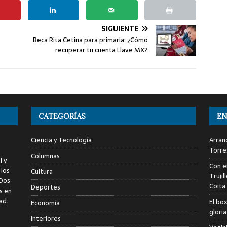
SIGUIENTE
Beca Rita Cetina para primaria: ¿Cómo
recuperar tu cuenta Llave MX?
CATEGORÍAS
EN
Ciencia y Tecnología
Arranc
Torre
Columnas
l y
Con e
 los
Cultura
Trujil
 Dos
Coita
Deportes
s en
ad.
El bo
Economía
glori
Interiores