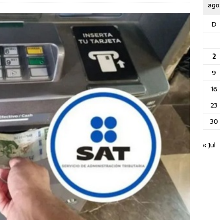
ago
D
2
9
16
23
30
« Jul