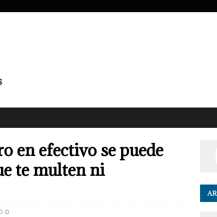
o en efectivo se puede
ue te multen ni
AR
0