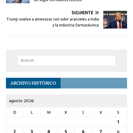
SIGUIENTE
Trump vuelve a amenazar con subir aranceles a India
y la industria farmacéutica
ARCHIVO HISTÓRICO
agosto 2026
D
L
M
X
J
V
S
1
2
3
4
5
6
7
8