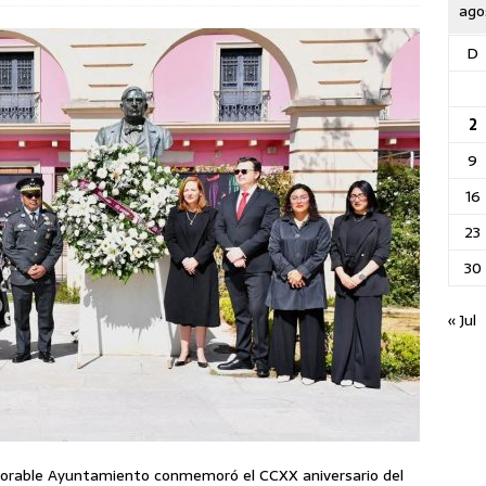
ago
D
2
9
16
23
30
« Jul
onorable Ayuntamiento conmemoró el CCXX aniversario del