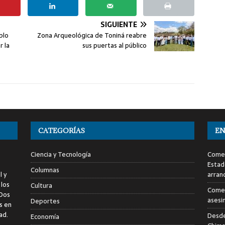
SIGUIENTE
blo
Zona Arqueológica de Toniná reabre
r la
sus puertas al público
CATEGORÍAS
EN
Ciencia y Tecnología
Comen
Estad
Columnas
l y
arran
 los
Cultura
Comen
 Dos
asesi
Deportes
s en
ad.
Desde
Economía