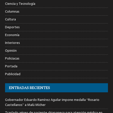
Ciencia y Tecnología
Columnas
Cultura
Deportes
Economía
Interiores
Opinión
Policiacas
Portada
Publicidad
ENTRADAS RECIENTES
Gobernador Eduardo Ramírez Aguilar impone medalla “Rosario
Castellanos” a Malú Mícher
Traslado aéreo de paciente chiapaneco para atención médica en