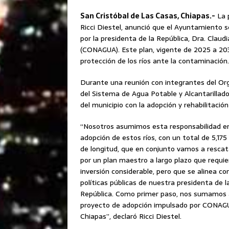
San Cristóbal de Las Casas, Chiapas.-
La p
Ricci Diestel, anunció que el Ayuntamiento se
por la presidenta de la República, Dra. Clau
(CONAGUA). Este plan, vigente de 2025 a 203
protección de los ríos ante la contaminación.
Durante una reunión con integrantes del O
del Sistema de Agua Potable y Alcantarillad
del municipio con la adopción y rehabilitació
“Nosotros asumimos esta responsabilidad en
adopción de estos ríos, con un total de 5,17
de longitud, que en conjunto vamos a resca
por un plan maestro a largo plazo que requi
inversión considerable, pero que se alinea con
políticas públicas de nuestra presidenta de l
República. Como primer paso, nos sumamos 
proyecto de adopción impulsado por CONAG
Chiapas”, declaró Ricci Diestel.