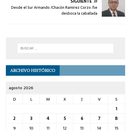
SIGUIENTE
Desde el Sur Armando /Chacón Ramirez Corzo /Se
desboca la caballada
ARCHIVO HISTÓRICO
agosto 2026
D
L
M
X
J
V
S
1
2
3
4
5
6
7
8
9
10
11
12
13
14
15