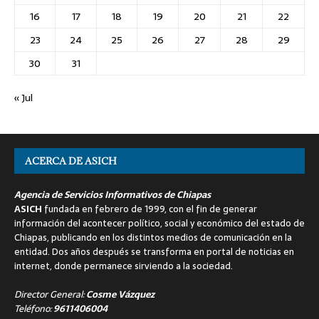
16
17
18
19
20
21
22
23
24
25
26
27
28
29
30
31
« Jul
ACERCA DE ASICH
Agencia de Servicios Informativos de Chiapas
ASICH
fundada en febrero de 1999, con el fin de generar
información del acontecer político, social y económico del estado de
Chiapas, publicando en los distintos medios de comunicación en la
entidad. Dos años después se transforma en portal de noticias en
internet, donde permanece sirviendo a la sociedad.
Director General:
Cosme Vázquez
Teléfono:
9611406004