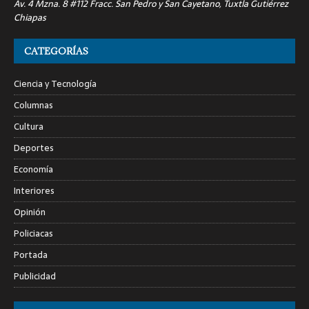
Av. 4 Mzna. 8 #112 Fracc. San Pedro y San Cayetano, Tuxtla Gutiérrez
Chiapas
CATEGORÍAS
Ciencia y Tecnología
Columnas
Cultura
Deportes
Economía
Interiores
Opinión
Policiacas
Portada
Publicidad