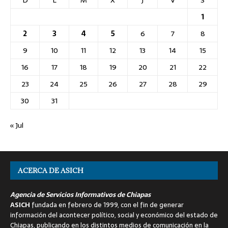
1
2
3
4
5
6
7
8
9
10
11
12
13
14
15
16
17
18
19
20
21
22
23
24
25
26
27
28
29
30
31
« Jul
ACERCA DE ASICH
Agencia de Servicios Informativos de Chiapas
ASICH
fundada en febrero de 1999, con el fin de generar
información del acontecer político, social y económico del estado de
Chiapas, publicando en los distintos medios de comunicación en la