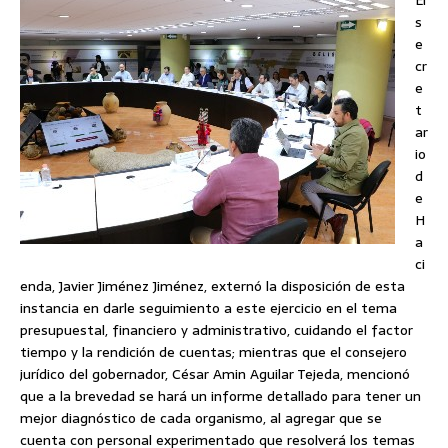
El
s
e
cr
e
t
ar
io
d
e
H
a
ci
enda, Javier Jiménez Jiménez, externó la disposición de esta
instancia en darle seguimiento a este ejercicio en el tema
presupuestal, financiero y administrativo, cuidando el factor
tiempo y la rendición de cuentas; mientras que el consejero
jurídico del gobernador, César Amin Aguilar Tejeda, mencionó
que a la brevedad se hará un informe detallado para tener un
mejor diagnóstico de cada organismo, al agregar que se
cuenta con personal experimentado que resolverá los temas