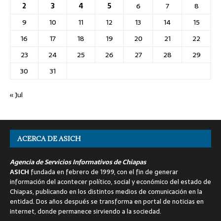
2
3
4
5
6
7
8
9
10
11
12
13
14
15
16
17
18
19
20
21
22
23
24
25
26
27
28
29
30
31
« Jul
ACERCA DE ASICH
Agencia de Servicios Informativos de Chiapas
ASICH
fundada en febrero de 1999, con el fin de generar
información del acontecer político, social y económico del estado de
Chiapas, publicando en los distintos medios de comunicación en la
entidad. Dos años después se transforma en portal de noticias en
internet, donde permanece sirviendo a la sociedad.