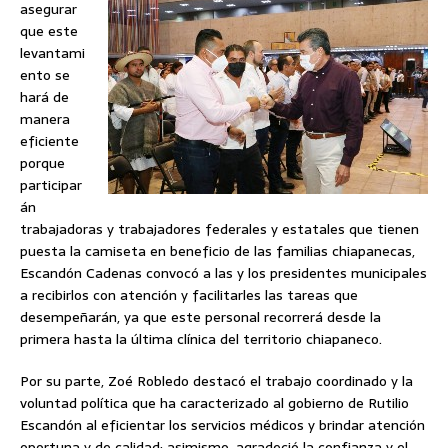
asegurar
que este
levantami
ento se
hará de
manera
eficiente
porque
participar
án
trabajadoras y trabajadores federales y estatales que tienen
puesta la camiseta en beneficio de las familias chiapanecas,
Escandón Cadenas convocó a las y los presidentes municipales
a recibirlos con atención y facilitarles las tareas que
desempeñarán, ya que este personal recorrerá desde la
primera hasta la última clínica del territorio chiapaneco.
Por su parte, Zoé Robledo destacó el trabajo coordinado y la
voluntad política que ha caracterizado al gobierno de Rutilio
Escandón al eficientar los servicios médicos y brindar atención
oportuna y de calidad; asimismo, agradeció la confianza y el