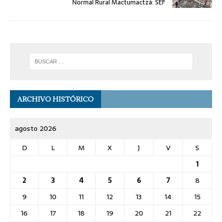
Normal Rural Mactumactzá: SEF
ARCHIVO HISTÓRICO
agosto 2026
D
L
M
X
J
V
S
1
2
3
4
5
6
7
8
9
10
11
12
13
14
15
16
17
18
19
20
21
22