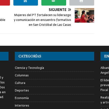
SIGUIENTE
Mujeres del PT fortalecen su liderazgo
able
y comunicación en encuentro formativo
en San Cristóbal de Las Casas
CATEGORÍAS
EN
Ciencia y Tecnología
Alban
Angel
Columnas
l y
El líd
 los
Cultura
preve
 Dos
Fiscal
Deportes
s en
ad.
Reali
Economía
y art
Interiores