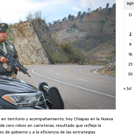
ago
D
2
9
16
23
30
« Jul
 en territorio y acompañamiento; hoy Chiapas en la Nueva
e cero robos en carreteras; resultado que refleja la
es de gobierno y a la eficiencia de las estrategias