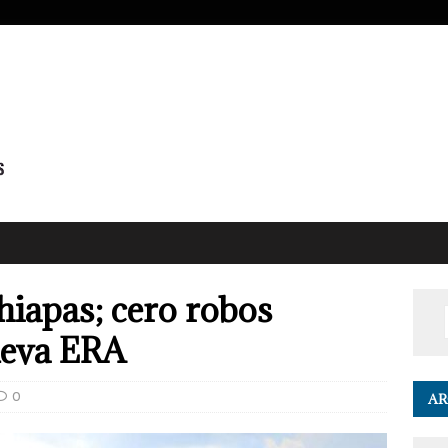
hiapas; cero robos
ueva ERA
0
AR