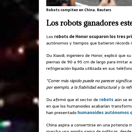
Robots compiten en China. Reuters
Los robots ganadores est
Los
robots de Honor ocuparon los tres pr
autónomos y tiempos que batieron récords 
Du Xiaodi, ingeniero de Honor, explicó que s
piernas de 90 a 95 cm de largo para imitar a
refrigeración líquida utilizada en sus teléfon
“Correr más rápido puede no parecer significati
por ejemplo, a la fiabilidad estructural y la re
Du afirmó que el sector de
robots
aún se en
en que los humanoides acabarían transforman
han presentado
humanoides autónomos qu
China aspira a convertirse en una potencia m
marcha una amplia gama de políticas, desde