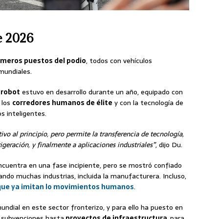
e 2026
imeros puestos del podio
, todos con vehículos
mundiales.
u
robot
estuvo en desarrollo durante un año, equipado con
 los
corredores humanos de élite
y con la tecnología de
os inteligentes.
vo al principio, pero permite la transferencia de tecnología,
frigeración, y finalmente a aplicaciones industriales”
, dijo Du.
cuentra en una fase incipiente, pero se mostró confiado
do muchas industrias, incluida la manufacturera. Incluso,
e ya imitan lo movimientos humanos
.
undial en este sector fronterizo, y para ello ha puesto en
 subvenciones hasta
proyectos de infraestructura,
para