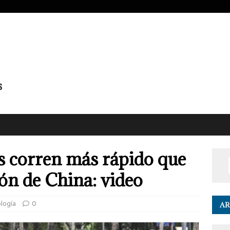
 corren más rápido que
n de China: video
ología
0
AR