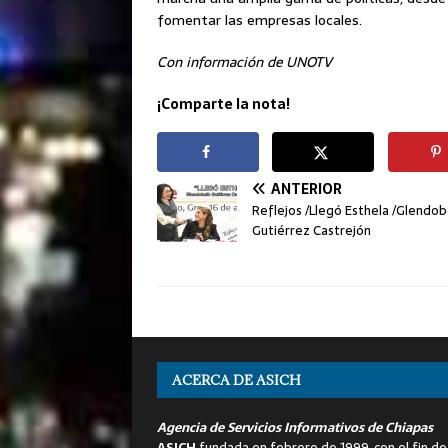
fomentar las empresas locales.
Con información de UNOTV
¡Comparte la nota!
ANTERIOR
Reflejos /Llegó Esthela /Glendo
Gutiérrez Castrejón
ACERCA DE ASICH
Agencia de Servicios Informativos de Chiapas
ASICH
fundada en febrero de 1999, con el fin de