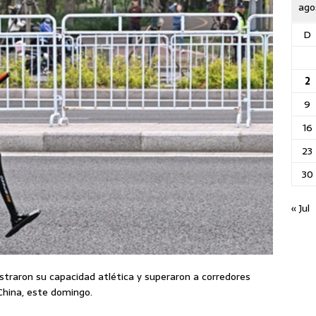
ago
D
2
9
16
23
30
« Jul
traron su capacidad atlética y superaron a corredores
hina, este domingo.