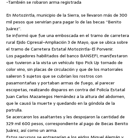
-También se robaron arma registrada
En Motozintla, municipio de la Sierra, se llevaron más de 300
mil pesos que servirían para pagar lo de las becas “Benito
Juárez”.
Se informó que fue una emboscada en el tramo de carretera
rural Ejido Cipresal–Ampliación 3 de Mayo, que se ubica sobre
el tramo de Carretera Estatal Motozintla-El Porvenir.
Los pagadores habilitados del banco BANSEFI, manifestaron
que tuvieron a la vista un vehículo tipo
Pick Up tornado de
color vino, sin placas de circulación y que de los matorrales
salieron 5 sujetos que se cubrían los rostros con
pasamontañas y portaban armas de fuego, al parecer
escopetas, realizando disparos en contra del Policía Estatal
Juan Carlos Mazariegos Hernández a la altura del abdomen,
que le causó la muerte y quedando en la góndola de la
patrulla.
Se acercaron los asaltantes y les despojaron la cantidad de
329 mil 600 pesos, correspondiente al pago de Becas Benito
Juárez, así como un arma.
Estos recursos se entregarían e los ejidos Miguel Alemán y