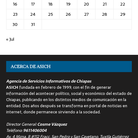
16
17
18
19
20
21
22
23
24
25
26
27
28
29
30
31
« Jul
ACERCA DE ASICH
Agencia de Servicios Informativos de Chiapas
ASICH
fundada en febrero de 1999, con el fin de generar
información del acontecer político, social y económico del estado de
Chiapas, publicando en los distintos medios de comunicación en la
entidad. Dos años después se transforma en portal de noticias en
internet, donde permanece sirviendo a la sociedad.
Director General:
Cosme Vázquez
Teléfono:
9611406004
Av. 4 Mzna. 8 #112 Fracc. San Pedro y San Cayetano, Tuxtla Gutiérrez