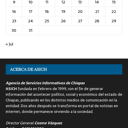
9
10
11
12
13
14
15
16
17
18
19
20
21
22
23
24
25
26
27
28
29
30
31
« Jul
ACERCA DE ASICH
Agencia de Servicios Informativos de Chiapas
ASICH
fundada en febrero de 1999, con el fin de generar
información del acontecer político, social y económico del estado de
Chiapas, publicando en los distintos medios de comunicación en la
entidad. Dos años después se transforma en portal de noticias en
internet, donde permanece sirviendo a la sociedad.
Director General:
Cosme Vázquez