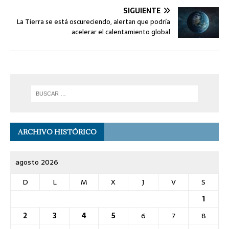
SIGUIENTE
La Tierra se está oscureciendo, alertan que podría
acelerar el calentamiento global
ARCHIVO HISTÓRICO
agosto 2026
D
L
M
X
J
V
S
1
2
3
4
5
6
7
8