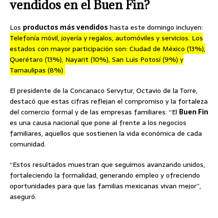
vendidos en el Buen Fin?
Los
productos más vendidos
hasta este domingo incluyen:
Telefonía móvil, joyería y regalos, automóviles y servicios. Los
estados con mayor participación son: Ciudad de México (13%),
Querétaro (13%), Nayarit (10%), San Luis Potosí (9%) y
Tamaulipas (8%)
El presidente de la Concanaco Servytur, Octavio de la Torre,
destacó que estas cifras reflejan el compromiso y la fortaleza
del comercio formal y de las empresas familiares: “El
Buen Fin
es una causa nacional que pone al frente a los negocios
familiares, aquellos que sostienen la vida económica de cada
comunidad.
“Estos resultados muestran que seguimos avanzando unidos,
fortaleciendo la formalidad, generando empleo y ofreciendo
oportunidades para que las familias mexicanas vivan mejor”,
aseguró.