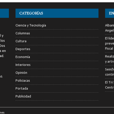
CATEGORÍAS
EN
Ciencia y Tecnología
Alban
Angel
Columnas
l y
El líd
 los
Cultura
preve
 Dos
Fiscal
Deportes
s en
ad.
Reali
Economía
y art
Interiores
Seinf
Opinión
conti
o,
Policiacas
El Tr
Centr
Portada
Publicidad
mes