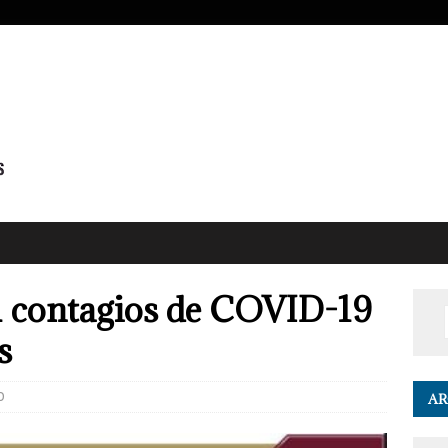
1 contagios de COVID-19
s
0
AR