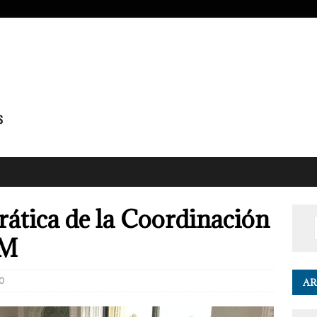
ática de la Coordinación
LM
0
AR