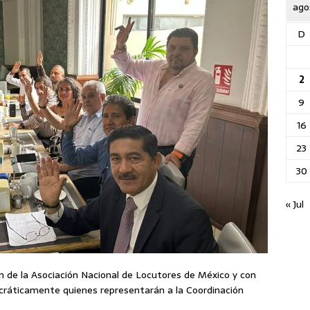
ago
D
2
9
16
23
30
« Jul
ón de la Asociación Nacional de Locutores de México y con
cráticamente quienes representarán a la Coordinación