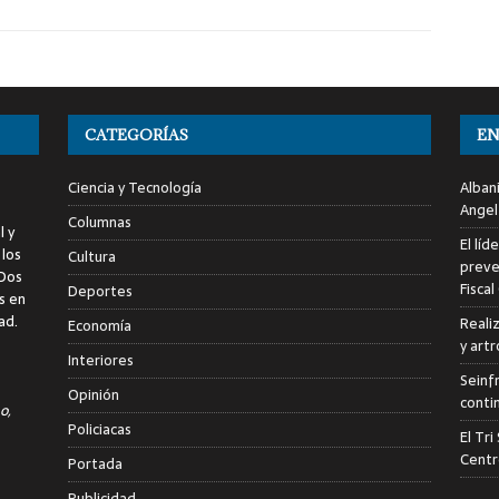
CATEGORÍAS
EN
Ciencia y Tecnología
Alban
Angel
Columnas
l y
El líd
 los
Cultura
preve
 Dos
Fiscal
Deportes
s en
ad.
Reali
Economía
y art
Interiores
Seinf
Opinión
conti
o,
Policiacas
El Tr
Centr
Portada
Publicidad