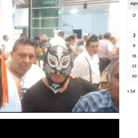
ago
D
2
9
16
23
30
« Jul