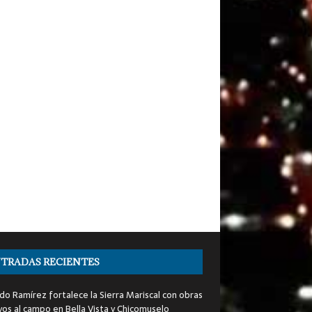
TRADAS RECIENTES
do Ramírez fortalece la Sierra Mariscal con obras
yos al campo en Bella Vista y Chicomuselo