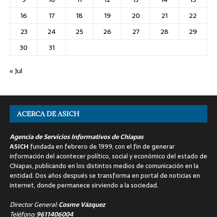
16
17
18
19
20
21
22
23
24
25
26
27
28
29
30
31
« Jul
ACERCA DE ASICH
Agencia de Servicios Informativos de Chiapas
ASICH
fundada en febrero de 1999, con el fin de generar
información del acontecer político, social y económico del estado de
Chiapas, publicando en los distintos medios de comunicación en la
entidad. Dos años después se transforma en portal de noticias en
internet, donde permanece sirviendo a la sociedad.
Director General:
Cosme Vázquez
Teléfono:
9611406004