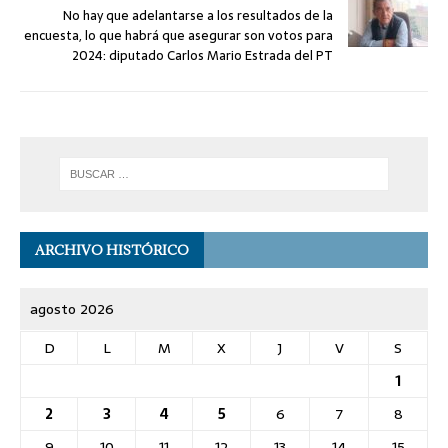
No hay que adelantarse a los resultados de la
encuesta, lo que habrá que asegurar son votos para
2024: diputado Carlos Mario Estrada del PT
ARCHIVO HISTÓRICO
agosto 2026
D
L
M
X
J
V
S
1
2
3
4
5
6
7
8
9
10
11
12
13
14
15