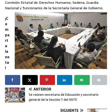
Comisión Estatal de Derechos Humanos, Sedena, Guardia
Nacional y funcionarios de la Secretaría General de Gobierno.
¡C
o
m
pa
rt
e
la
no
ta
!
ANTERIOR
Se reúnen secretaria de Educación y secretario
general de la Sección 7 del SNTE
SIGUIENTE