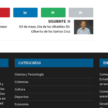
SIGUIENTE
mejor
03 de mayo, Día de los Albañiles /Dr.
Gilberto de los Santos Cruz
CATEGORÍAS
EN
Ciencia y Tecnología
Comen
Estad
Columnas
l y
arran
 los
Cultura
Comen
 Dos
asesi
Deportes
s en
ad.
Desde
Economía