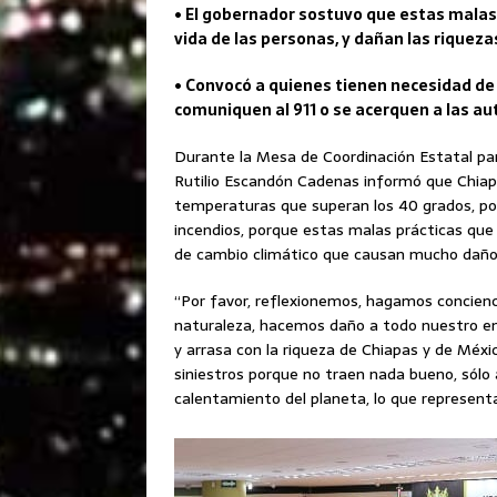
• El gobernador sostuvo que estas malas 
vida de las personas, y dañan las riqueza
• Convocó a quienes tienen necesidad de r
comuniquen al 911 o se acerquen a las aut
Durante la Mesa de Coordinación Estatal para
Rutilio Escandón Cadenas informó que Chia
temperaturas que superan los 40 grados, por 
incendios, porque estas malas prácticas qu
de cambio climático que causan mucho daño 
“Por favor, reflexionemos, hagamos concienci
naturaleza, hacemos daño a todo nuestro en
y arrasa con la riqueza de Chiapas y de Méx
siniestros porque no traen nada bueno, sólo 
calentamiento del planeta, lo que representa