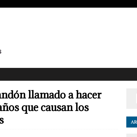
candón llamado a hacer
años que causan los
s
AR
0