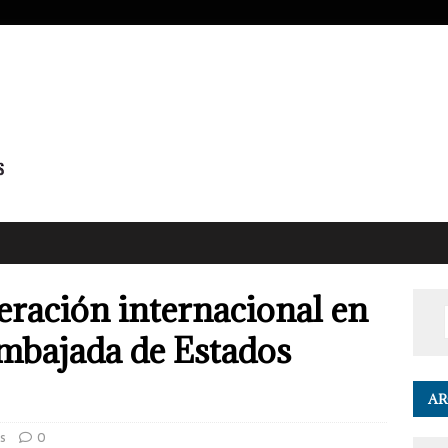
ración internacional en
mbajada de Estados
AR
es
0