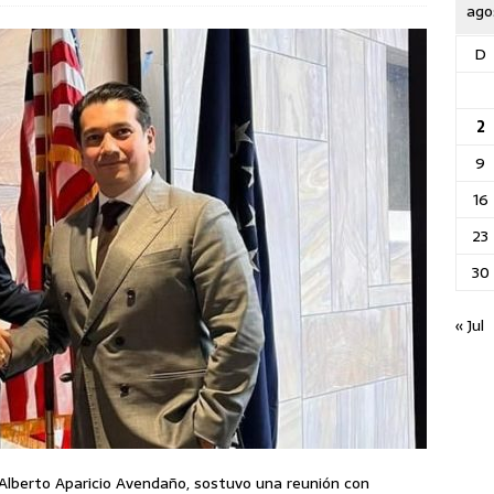
ago
D
2
9
16
23
30
« Jul
 Alberto Aparicio Avendaño, sostuvo una reunión con