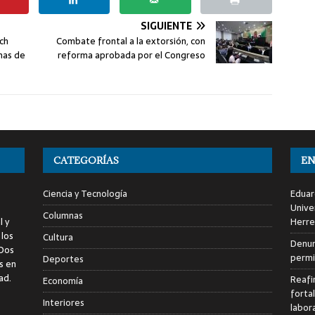
SIGUIENTE
ech
Combate frontal a la extorsión, con
mas de
reforma aprobada por el Congreso
CATEGORÍAS
EN
Ciencia y Tecnología
Eduar
Unive
Columnas
l y
Herre
 los
Cultura
Denun
 Dos
permi
Deportes
s en
ad.
Reafi
Economía
forta
Interiores
labor