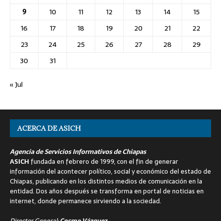
9
10
11
12
13
14
15
16
17
18
19
20
21
22
23
24
25
26
27
28
29
30
31
« Jul
ACERCA DE ASICH
Agencia de Servicios Informativos de Chiapas
ASICH
fundada en febrero de 1999, con el fin de generar
información del acontecer político, social y económico del estado de
Chiapas, publicando en los distintos medios de comunicación en la
entidad. Dos años después se transforma en portal de noticias en
internet, donde permanece sirviendo a la sociedad.
Director General:
Cosme Vázquez