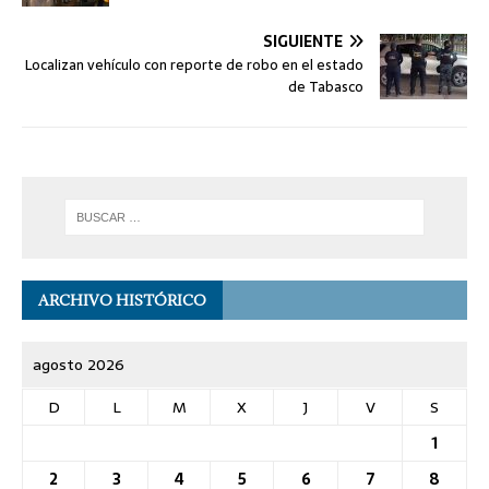
SIGUIENTE
Localizan vehículo con reporte de robo en el estado
de Tabasco
ARCHIVO HISTÓRICO
agosto 2026
D
L
M
X
J
V
S
1
2
3
4
5
6
7
8