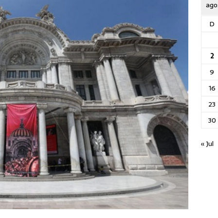
ago
D
2
9
16
23
30
« Jul