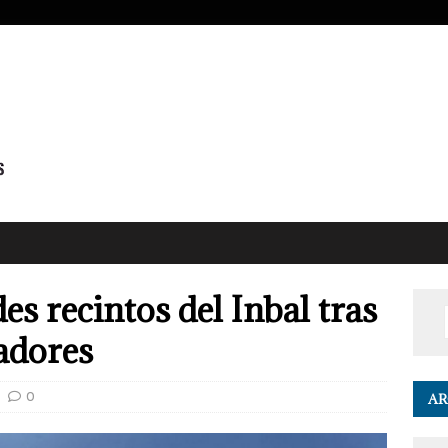
s recintos del Inbal tras
adores
0
AR