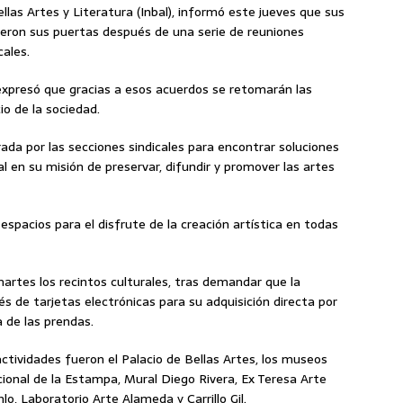
ellas Artes y Literatura (Inbal), informó este jueves que sus
ieron sus puertas después de una serie de reuniones
cales.
expresó que gracias a esos acuerdos se retomarán las
io de la sociedad.
rada por las secciones sindicales para encontrar soluciones
al en su misión de preservar, difundir y promover las artes
spacios para el disfrute de la creación artística en todas
martes los recintos culturales, tras demandar que la
és de tarjetas electrónicas para su adquisición directa por
a de las prendas.
ctividades fueron el Palacio de Bellas Artes, los museos
cional de la Estampa, Mural Diego Rivera, Ex Teresa Arte
lo, Laboratorio Arte Alameda y Carrillo Gil.