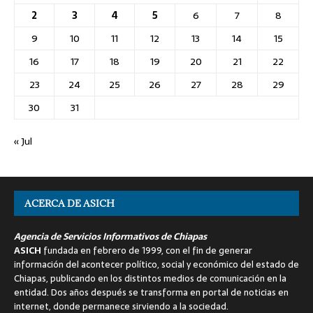
2
3
4
5
6
7
8
9
10
11
12
13
14
15
16
17
18
19
20
21
22
23
24
25
26
27
28
29
30
31
« Jul
ACERCA DE ASICH
Agencia de Servicios Informativos de Chiapas
ASICH
fundada en febrero de 1999, con el fin de generar
información del acontecer político, social y económico del estado de
Chiapas, publicando en los distintos medios de comunicación en la
entidad. Dos años después se transforma en portal de noticias en
internet, donde permanece sirviendo a la sociedad.