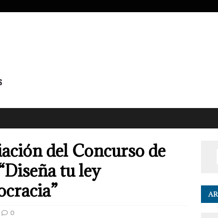
iación del Concurso de
 “Diseña tu ley
cracia”
AR
0