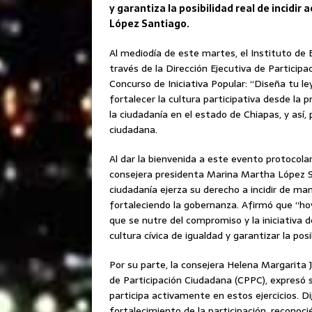
y garantiza la posibilidad real de incidi
López Santiago.
Al mediodía de este martes, el Instituto de 
través de la Dirección Ejecutiva de Participa
Concurso de Iniciativa Popular: “Diseña tu l
fortalecer la cultura participativa desde la p
la ciudadanía en el estado de Chiapas, y así,
ciudadana.
Al dar la bienvenida a este evento protocolario
consejera presidenta Marina Martha López Sa
ciudadanía ejerza su derecho a incidir de ma
fortaleciendo la gobernanza. Afirmó que “hoy
que se nutre del compromiso y la iniciativa 
cultura cívica de igualdad y garantizar la pos
Por su parte, la consejera Helena Margarita
de Participación Ciudadana (CPPC), expresó s
participa activamente en estos ejercicios. D
fortalecimiento de la participación, reconocié