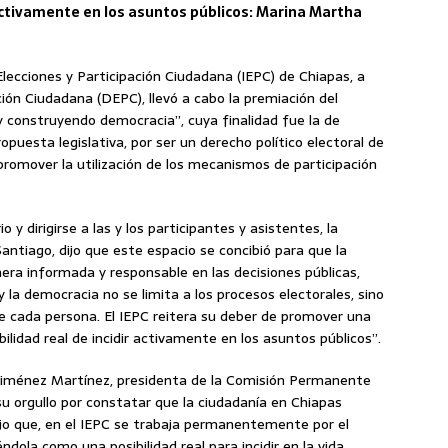
r activamente en los asuntos públicos: Marina Martha
Elecciones y Participación Ciudadana (IEPC) de Chiapas, a
ción Ciudadana (DEPC), llevó a cabo la premiación del
ey construyendo democracia”, cuya finalidad fue la de
ropuesta legislativa, por ser un derecho político electoral de
 promover la utilización de los mecanismos de participación
 y dirigirse a las y los participantes y asistentes, la
ntiago, dijo que este espacio se concibió para que la
nera informada y responsable en las decisiones públicas,
 la democracia no se limita a los procesos electorales, sino
de cada persona. El IEPC reitera su deber de promover una
ibilidad real de incidir activamente en los asuntos públicos”.
 Jiménez Martínez, presidenta de la Comisión Permanente
u orgullo por constatar que la ciudadanía en Chiapas
ijo que, en el IEPC se trabaja permanentemente por el
ndola como una posibilidad real para incidir en la vida