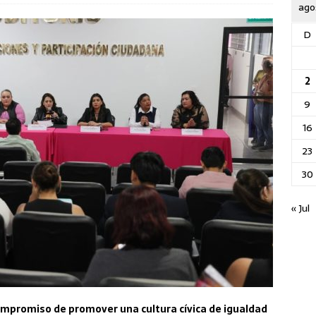
ago
D
2
9
16
23
30
« Jul
compromiso de promover una cultura cívica de igualdad