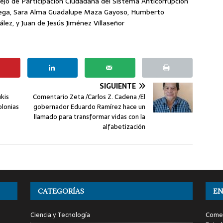
sejo de Participación Ciudadana del Sistema Anticorrupción
tega, Sara Alma Guadalupe Maza Gayoso, Humberto
lez, y Juan de Jesús Jiménez Villaseñor
SIGUIENTE
ukis
Comentario Zeta /Carlos Z. Cadena /El
olonias
gobernador Eduardo Ramírez hace un
llamado para transformar vidas con la
alfabetización
CATEGORÍAS
EN
Ciencia y Tecnología
Comen