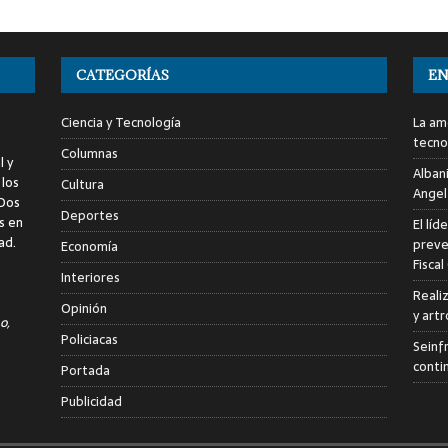
CATEGORÍAS
EN
Ciencia y Tecnología
La am
tecno
Columnas
l y
Alban
 los
Cultura
Angel
 Dos
Deportes
s en
El líd
ad.
preve
Economía
Fiscal
Interiores
Reali
Opinión
y art
o,
Policiacas
Seinf
conti
Portada
Publicidad