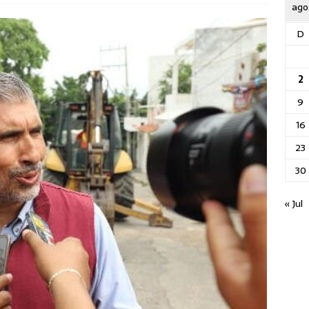
ago
D
2
9
16
23
30
« Jul