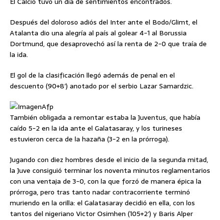
El Calcio tuvo un día de sentimientos encontrados.
Después del doloroso adiós del Inter ante el Bodo/Glimt, el
Atalanta dio una alegría al país al golear 4-1 al Borussia
Dortmund, que desaprovechó así la renta de 2-0 que traía de
la ida.
El gol de la clasificación llegó además de penal en el
descuento (90+8′) anotado por el serbio Lazar Samardzic.
Afp
También obligada a remontar estaba la Juventus, que había
caído 5-2 en la ida ante el Galatasaray, y los turineses
estuvieron cerca de la hazaña (3-2 en la prórroga).
Jugando con diez hombres desde el inicio de la segunda mitad,
la Juve consiguió terminar los noventa minutos reglamentarios
con una ventaja de 3-0, con la que forzó de manera épica la
prórroga, pero tras tanto nadar contracorriente terminó
muriendo en la orilla: el Galatasaray decidió en ella, con los
tantos del nigeriano Victor Osimhen (105+2′) y Baris Alper