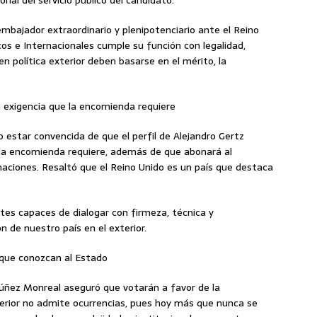
rial del servicio público del candidato.
embajador extraordinario y plenipotenciario ante el Reino
cos e Internacionales cumple su función con legalidad,
en política exterior deben basarse en el mérito, la
a exigencia que la encomienda requiere
 estar convencida de que el perfil de Alejandro Gertz
 la encomienda requiere, además de que abonará al
naciones. Resaltó que el Reino Unido es un país que destaca
es capaces de dialogar con firmeza, técnica y
 de nuestro país en el exterior.
 que conozcan al Estado
úñez Monreal aseguró que votarán a favor de la
exterior no admite ocurrencias, pues hoy más que nunca se