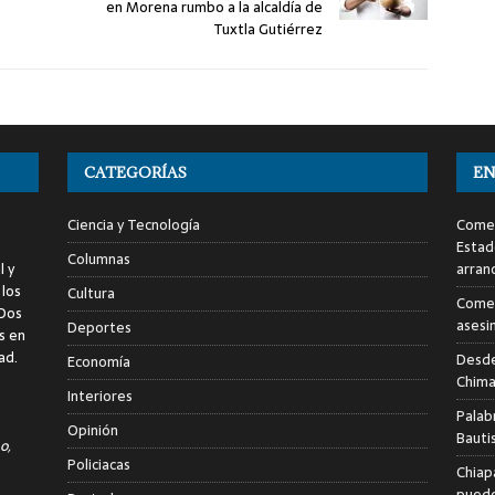
en Morena rumbo a la alcaldía de
Tuxtla Gutiérrez
CATEGORÍAS
EN
Ciencia y Tecnología
Comen
Estad
Columnas
l y
arran
 los
Cultura
Comen
 Dos
asesi
Deportes
s en
ad.
Desde
Economía
Chima
Interiores
Palab
Opinión
Bauti
o,
Policiacas
Chiap
puede