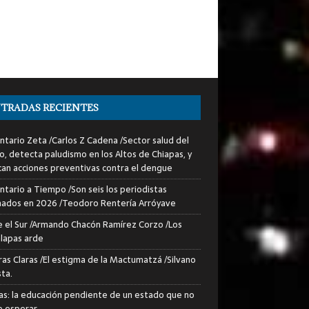
TRADAS RECIENTES
tario Zeta /Carlos Z Cadena /Sector salud del
o, detecta paludismo en los Altos de Chiapas, y
can acciones preventivas contra el dengue
tario a Tiempo /Son seis los periodistas
nados en 2026 /Teodoro Rentería Arróyave
 el Sur /Armando Chacón Ramírez Corzo /Los
lapas arde
ras Claras /El estigma de la Mactumatzá /Silvano
sta.
as: la educación pendiente de un estado que no
 esperar