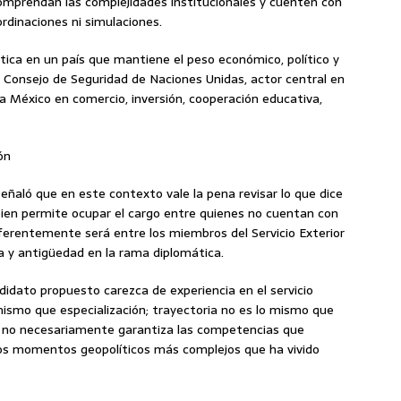
comprendan las complejidades institucionales y cuenten con
rdinaciones ni simulaciones.
tica en un país que mantiene el peso económico, político y
Consejo de Seguridad de Naciones Unidas, actor central en
ra México en comercio, inversión, cooperación educativa,
ón
señaló que en este contexto vale la pena revisar lo que dice
i bien permite ocupar el cargo entre quienes no cuentan con
ferentemente será entre los miembros del Servicio Exterior
 y antigüedad en la rama diplomática.
idato propuesto carezca de experiencia en el servicio
 mismo que especialización; trayectoria no es lo mismo que
io no necesariamente garantiza las competencias que
los momentos geopolíticos más complejos que ha vivido