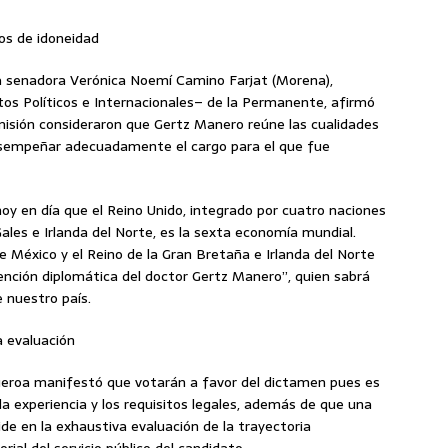
os de idoneidad
a senadora Verónica Noemí Camino Farjat (Morena),
os Políticos e Internacionales– de la Permanente, afirmó
misión consideraron que Gertz Manero reúne las cualidades
desempeñar adecuadamente el cargo para el que fue
y en día que el Reino Unido, integrado por cuatro naciones
Gales e Irlanda del Norte, es la sexta economía mundial.
 México y el Reino de la Gran Bretaña e Irlanda del Norte
vención diplomática del doctor Gertz Manero”, quien sabrá
nuestro país.
a evaluación
gueroa manifestó que votarán a favor del dictamen pues es
la experiencia y los requisitos legales, además de que una
de en la exhaustiva evaluación de la trayectoria