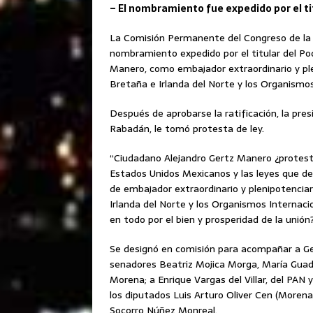
– El nombramiento fue expedido por el ti
La Comisión Permanente del Congreso de la U
nombramiento expedido por el titular del Pod
Manero, como embajador extraordinario y ple
Bretaña e Irlanda del Norte y los Organismos
Después de aprobarse la ratificación, la pre
Rabadán, le tomó protesta de ley.
“Ciudadano Alejandro Gertz Manero ¿protesta
Estados Unidos Mexicanos y las leyes que de
de embajador extraordinario y plenipotenciar
Irlanda del Norte y los Organismos Internaci
en todo por el bien y prosperidad de la unión
Se designó en comisión para acompañar a Ger
senadores Beatriz Mojica Morga, María Guad
Morena; a Enrique Vargas del Villar, del PAN
los diputados Luis Arturo Oliver Cen (Morena
Socorro Núñez Monreal.