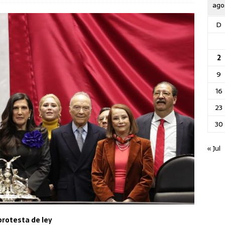
ago
D
2
9
16
23
30
« Jul
protesta de ley