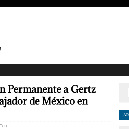
ón Permanente a Gertz
jador de México en
AR
0