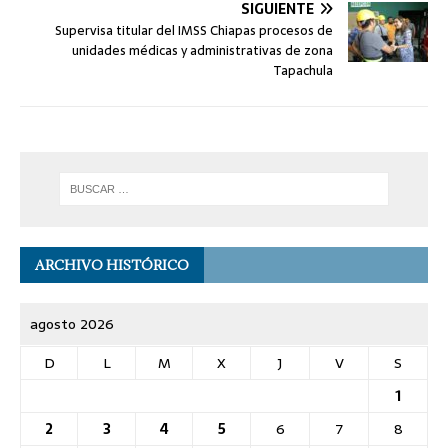
SIGUIENTE
Supervisa titular del IMSS Chiapas procesos de
unidades médicas y administrativas de zona
Tapachula
ARCHIVO HISTÓRICO
agosto 2026
D
L
M
X
J
V
S
1
2
3
4
5
6
7
8