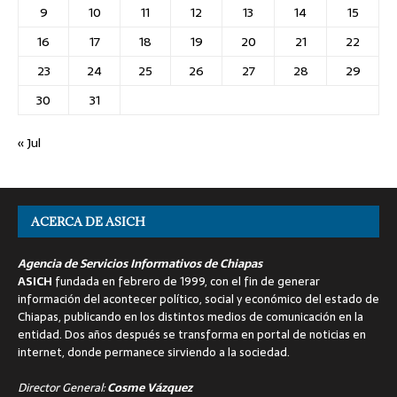
9
10
11
12
13
14
15
16
17
18
19
20
21
22
23
24
25
26
27
28
29
30
31
« Jul
ACERCA DE ASICH
Agencia de Servicios Informativos de Chiapas
ASICH
fundada en febrero de 1999, con el fin de generar
información del acontecer político, social y económico del estado de
Chiapas, publicando en los distintos medios de comunicación en la
entidad. Dos años después se transforma en portal de noticias en
internet, donde permanece sirviendo a la sociedad.
Director General:
Cosme Vázquez