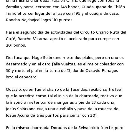
En la misma charreada, Yajalón O. J. E. que llegó con toda la
familia y porra, cerraron con 143 bonos, Guadalupana de Chilón
firmó el tercer lugar de la fase con 195 y el cuadro de casa,
Rancho Najchajcal logró 110 puntos.
Para el segundo día de actividades del Circuito Charro Ruta del
Café, Rancho Miramar apretó el acelerado para cumplr con
201 bonos.
Destaca que Hugo Solórzano mete dos piales, pero en uno es
desarmado y en el otro falla vueltas, es el mejor coleador con
30 y mete el pial en la terna de 13, donde Octavio Penagos
hizo el cabecero.
Octavio, quien fue el charro de la fase dos, recibió su trofeo
que lo acredita como tal al inicio de la charreada, motivo que
lo inspiró a meter par de manganas a pie de 23 cada una,
Jesús Solórzano cuaja una a caballo y paso de la muerte de
Josué Acuña de tres puntos para cerrar con 201.
En la misma charreada Dorados de la Selva inició fuerte, pero