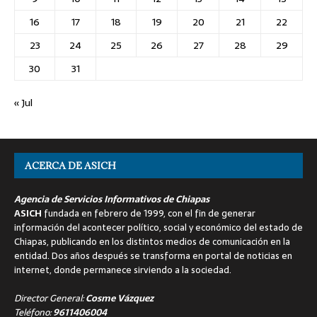
16
17
18
19
20
21
22
23
24
25
26
27
28
29
30
31
« Jul
ACERCA DE ASICH
Agencia de Servicios Informativos de Chiapas
ASICH
fundada en febrero de 1999, con el fin de generar
información del acontecer político, social y económico del estado de
Chiapas, publicando en los distintos medios de comunicación en la
entidad. Dos años después se transforma en portal de noticias en
internet, donde permanece sirviendo a la sociedad.
Director General:
Cosme Vázquez
Teléfono:
9611406004