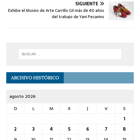
SIGUIENTE
Exhibe el Museo de Arte Carrillo Gil más de 40 años
del trabajo de Yani Pecanins
ARCHIVO HISTÓRICO
agosto 2026
D
L
M
X
J
V
S
1
2
3
4
5
6
7
8
9
10
11
12
13
14
15