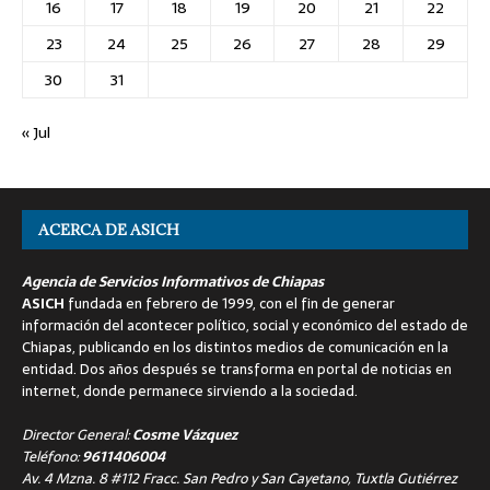
16
17
18
19
20
21
22
23
24
25
26
27
28
29
30
31
« Jul
ACERCA DE ASICH
Agencia de Servicios Informativos de Chiapas
ASICH
fundada en febrero de 1999, con el fin de generar
información del acontecer político, social y económico del estado de
Chiapas, publicando en los distintos medios de comunicación en la
entidad. Dos años después se transforma en portal de noticias en
internet, donde permanece sirviendo a la sociedad.
Director General:
Cosme Vázquez
Teléfono:
9611406004
Av. 4 Mzna. 8 #112 Fracc. San Pedro y San Cayetano, Tuxtla Gutiérrez