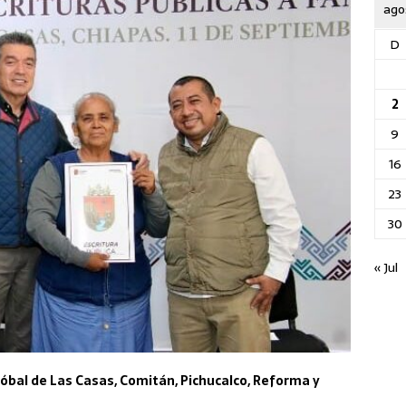
ago
D
2
9
16
23
30
« Jul
tóbal de Las Casas, Comitán, Pichucalco, Reforma y