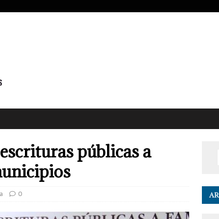
escrituras públicas a
municipios
a
0
AR