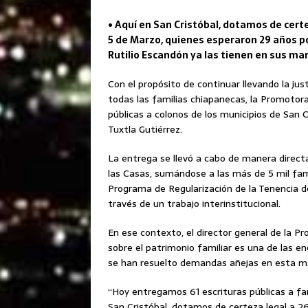
• Aquí en San Cristóbal, dotamos de cert
5 de Marzo, quienes esperaron 29 años po
Rutilio Escandón ya las tienen en sus ma
Con el propósito de continuar llevando la jus
todas las familias chiapanecas, la Promotora
públicas a colonos de los municipios de San 
Tuxtla Gutiérrez.
La entrega se llevó a cabo de manera directas
las Casas, sumándose a las más de 5 mil fam
Programa de Regularización de la Tenencia de 
través de un trabajo interinstitucional.
En ese contexto, el director general de la Pr
sobre el patrimonio familiar es una de las 
se han resuelto demandas añejas en esta mat
“Hoy entregamos 61 escrituras públicas a fam
San Cristóbal, dotamos de certeza legal a 2