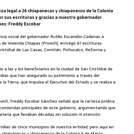
eza legal a 26 chiapanecas y chiapanecos de la Colonia
r sus escrituras y gracias a nuestro gobernador
nos: Freddy Escobar
ticia social del gobernador Rutilio Escandón Cadenas a
 de Vivienda Chiapas (Provich), entregó 61 escrituras
Cristóbal de Las Casas, Comitán, Pichucalco, Reforma y
 a las y los beneficiarios en la ciudad de San Cristóbal de
ilias que han asegurado su patrimonio a través del
la Tierra, que impulsa el Ejecutivo del Estado y se realiza a
ovich, Freddy Escobar Sánchez señaló que la certeza jurídica
encomiendas principales de este gobierno, argumentando que
eria que llevaban décadas sin solución ni atención.
ilias de cinco municipios de nuestra entidad, pero aquí en
6 chiapanecas y chiapanecos de la Colonia 5 de Marzo,