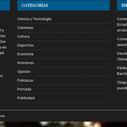
CATEGORÍAS
EN
Ciencia y Tecnología
Comen
Estad
Columnas
l y
arran
 los
Cultura
Comen
 Dos
asesi
Deportes
s en
ad.
Desde
Economía
Chima
Interiores
Palab
Opinión
Bauti
o,
Policiacas
Chiap
puede
Portada
Publicidad
mes