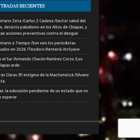
TRADAS RECIENTES
tario Zeta /Carlos Z Cadena /Sector salud del
o, detecta paludismo en los Altos de Chiapas, y
can acciones preventivas contra el dengue
tario a Tiempo /Son seis los periodistas
nados en 2026 /Teodoro Rentería Arróyave
 el Sur /Armando Chacón Ramírez Corzo /Los
lapas arde
ras Claras /El estigma de la Mactumatzá /Silvano
sta.
as: la educación pendiente de un estado que no
 esperar