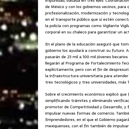
impunidad, basada en tres ejes: Coordinación
de México y con los gobiernos vecinos, para 
profesionalización, modernización y tecnolog
en el transporte público que sí estén conecta
la policía con programas como Vigilante Vigi
corporal en su chaleco para garantizar un ac
En el plano de la educación aseguró que tomar
gobierno los ayudará a construir su futuro. 
pasarán de 23 mil a 100 mil jóvenes becarios
llegarán al Programa de Fortalecimiento Tec
explícitamente, pero con el fin de despresur
la infraestructura universitaria para atende
tres tecnológicos y tres universidades, más 
Sobre el crecimiento económico explicó que f
simplificando trámites y eliminando verifica
promotor de Competitividad y Desarrollo, y 
impulsar nuevas formas de comercio. También
Emprendedores, en el que el Gobierno pagará
mexiquenses, con el fin también de impulsar