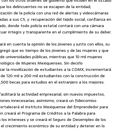
 con los otros órdenes de gobierno que inciden en el Estado
que los delincuentes no se escapen de la entidad;
ización de la policía con una red de alertas y videocámaras
das a sus C5, y: recuperación del tejido social, confianza en
lado, donde todo policía estatal contará con una cámara
tuar integro y transparente en el cumplimiento de su deber.
á en cuenta la opinión de los jóvenes y junto con ellos, su
Agregó que es tiempo de los jóvenes y de las mujeres y que
 de universidades públicas, mientras que 10 mil mujeres
nológico de Mujeres Mexiquenses. Sin decirlo
izar la movilización de estudiantes a la CDMX, incrementará
r de 120 mil a 200 mil estudiantes con la construcción de
1,500 becas para estudios en el extranjero a los mejores.
acilitará la actividad empresarial, sin nuevos impuestos,
ciones innecesarias; asimismo, creará un fideicomiso
fortalecerá el Instituto Mexiquense del Emprendedor para
 creará el Programa de Créditos a la Palabra para
 los intereses y se creará el Seguro de Desempleo de los
 el crecimiento económico de su entidad y detener en lo