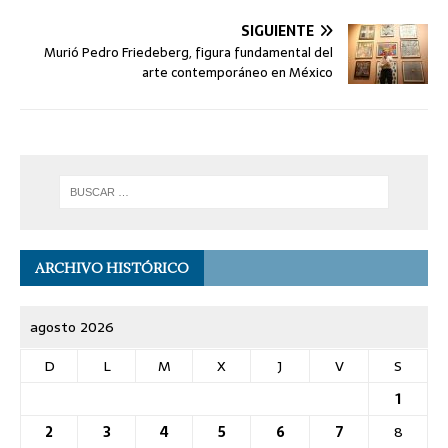
SIGUIENTE
Murió Pedro Friedeberg, figura fundamental del
arte contemporáneo en México
ARCHIVO HISTÓRICO
agosto 2026
D
L
M
X
J
V
S
1
2
3
4
5
6
7
8