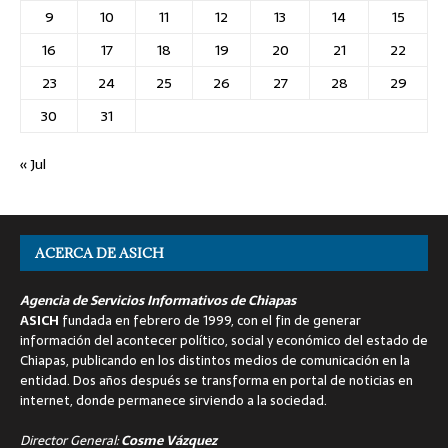
9
10
11
12
13
14
15
16
17
18
19
20
21
22
23
24
25
26
27
28
29
30
31
« Jul
ACERCA DE ASICH
Agencia de Servicios Informativos de Chiapas
ASICH
fundada en febrero de 1999, con el fin de generar
información del acontecer político, social y económico del estado de
Chiapas, publicando en los distintos medios de comunicación en la
entidad. Dos años después se transforma en portal de noticias en
internet, donde permanece sirviendo a la sociedad.
Director General:
Cosme Vázquez