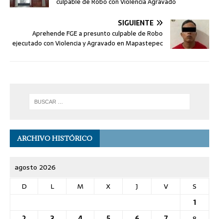
culpable de Robo con Violencia Agravado
SIGUIENTE
Aprehende FGE a presunto culpable de Robo
ejecutado con Violencia y Agravado en Mapastepec
ARCHIVO HISTÓRICO
agosto 2026
D
L
M
X
J
V
S
1
2
3
4
5
6
7
8