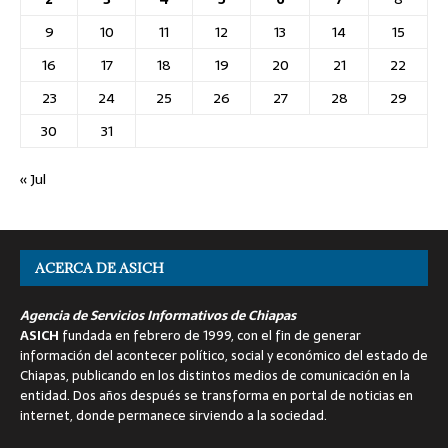
9
10
11
12
13
14
15
16
17
18
19
20
21
22
23
24
25
26
27
28
29
30
31
« Jul
ACERCA DE ASICH
Agencia de Servicios Informativos de Chiapas
ASICH
fundada en febrero de 1999, con el fin de generar
información del acontecer político, social y económico del estado de
Chiapas, publicando en los distintos medios de comunicación en la
entidad. Dos años después se transforma en portal de noticias en
internet, donde permanece sirviendo a la sociedad.