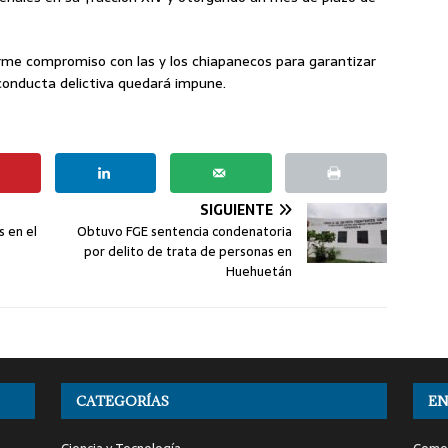
irme compromiso con las y los chiapanecos para garantizar
conducta delictiva quedará impune.
SIGUIENTE
s en el
Obtuvo FGE sentencia condenatoria
por delito de trata de personas en
Huehuetán
CATEGORÍAS
EN