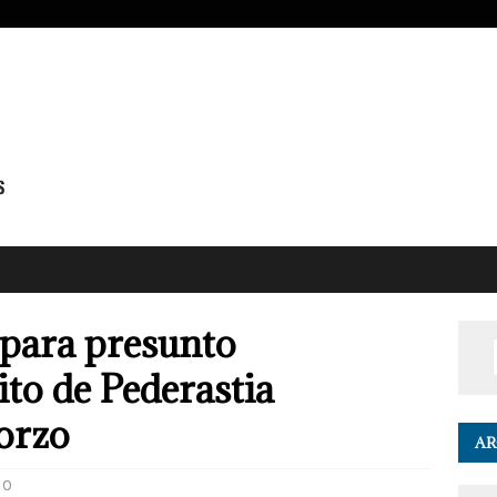
 para presunto
ito de Pederastia
orzo
AR
0