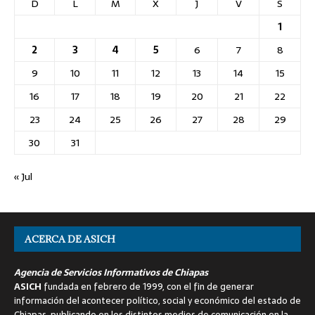
D
L
M
X
J
V
S
1
2
3
4
5
6
7
8
9
10
11
12
13
14
15
16
17
18
19
20
21
22
23
24
25
26
27
28
29
30
31
« Jul
ACERCA DE ASICH
Agencia de Servicios Informativos de Chiapas
ASICH
fundada en febrero de 1999, con el fin de generar
información del acontecer político, social y económico del estado de
Chiapas, publicando en los distintos medios de comunicación en la