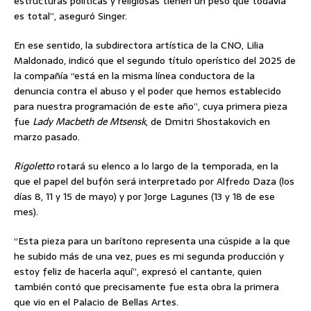
estructuras políticas y religiosas tienen un peso que todavía
es total”, aseguró Singer.
En ese sentido, la subdirectora artística de la CNO, Lilia
Maldonado, indicó que el segundo título operístico del 2025 de
la compañía “está en la misma línea conductora de la
denuncia contra el abuso y el poder que hemos establecido
para nuestra programación de este año”, cuya primera pieza
fue
Lady Macbeth de Mtsensk
, de Dmitri Shostakovich en
marzo pasado.
Rigoletto
rotará su elenco a lo largo de la temporada, en la
que el papel del bufón será interpretado por Alfredo Daza (los
días 8, 11 y 15 de mayo) y por Jorge Lagunes (13 y 18 de ese
mes).
“Esta pieza para un barítono representa una cúspide a la que
he subido más de una vez, pues es mi segunda producción y
estoy feliz de hacerla aquí”, expresó el cantante, quien
también contó que precisamente fue esta obra la primera
que vio en el Palacio de Bellas Artes.