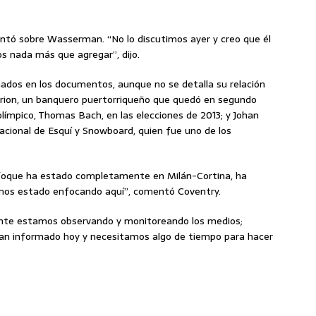
ntó sobre Wasserman. “No lo discutimos ayer y creo que él
s nada más que agregar”, dijo.
dos en los documentos, aunque no se detalla su relación
arrion, un banquero puertorriqueño que quedó en segundo
olímpico, Thomas Bach, en las elecciones de 2013; y Johan
nacional de Esquí y Snowboard, quien fue uno de los
nfoque ha estado completamente en Milán-Cortina, ha
emos estado enfocando aquí”, comentó Coventry.
ente estamos observando y monitoreando los medios;
an informado hoy y necesitamos algo de tiempo para hacer