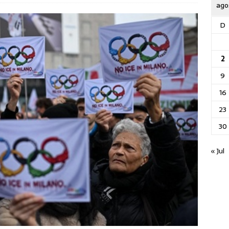
ago
D
2
9
16
23
30
« Jul