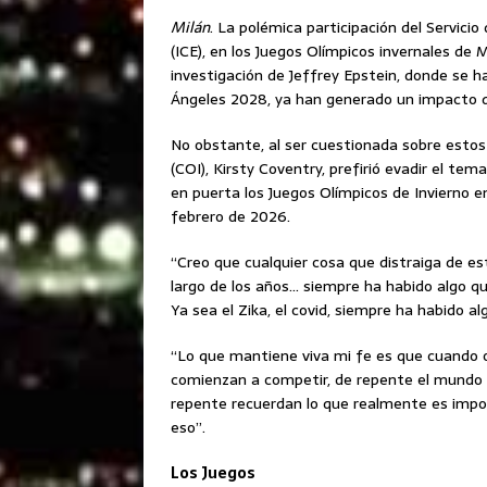
Milán
. La polémica participación del Servici
(ICE), en los Juegos Olímpicos invernales de M
investigación de Jeffrey Epstein, donde se ha
Ángeles 2028, ya han generado un impacto q
No obstante, al ser cuestionada sobre estos 
(COI), Kirsty Coventry, prefirió evadir el t
en puerta los Juegos Olímpicos de Invierno en
febrero de 2026.
“Creo que cualquier cosa que distraiga de es
largo de los años… siempre ha habido algo qu
Ya sea el Zika, el covid, siempre ha habido al
“Lo que mantiene viva mi fe es que cuando 
comienzan a competir, de repente el mundo re
repente recuerdan lo que realmente es impo
eso”.
Los Juegos