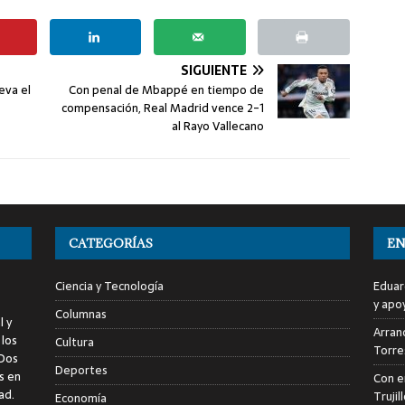
SIGUIENTE
eva el
Con penal de Mbappé en tiempo de
compensación, Real Madrid vence 2-1
al Rayo Vallecano
CATEGORÍAS
EN
Ciencia y Tecnología
Eduar
y apo
Columnas
l y
Arranc
 los
Cultura
Torre
 Dos
Deportes
s en
Con e
ad.
Trujil
Economía